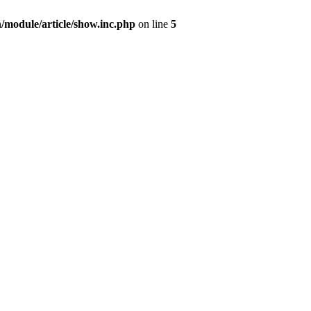
/module/article/show.inc.php
on line
5