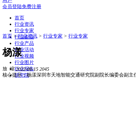
用户
会员登陆
免费注册
首页
行业资讯
行业专家
首页
>
行业资讯
>
行业专家
>
行业专家
行业企业
行业产品
杨漾
行业活动
行业视频
行业图片
行业报告
2022-08-15
2045
核心提示：杨漾深圳市天地智能交通研究院副院长编委会副主
研究院