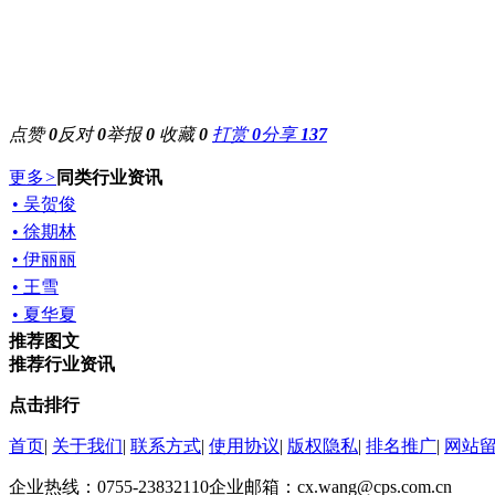
点赞
0
反对
0
举报
0
收藏
0
打赏
0
分享
137
更多
>
同类行业资讯
• 吴贺俊
• 徐期林
• 伊丽丽
• 王雪
• 夏华夏
推荐图文
推荐行业资讯
点击排行
首页
|
关于我们
|
联系方式
|
使用协议
|
版权隐私
|
排名推广
|
网站
企业热线：0755-23832110
企业邮箱：cx.wang@cps.com.cn