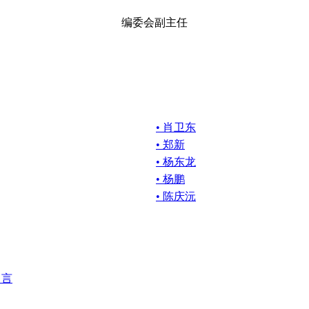
编委会副主任
• 肖卫东
• 郑新
• 杨东龙
• 杨鹏
• 陈庆沅
留言