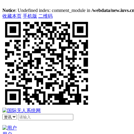
Notice
: Undefined index: comment_module in
/webdata/new.iuvs.cn
收藏本页
手机版
二维码