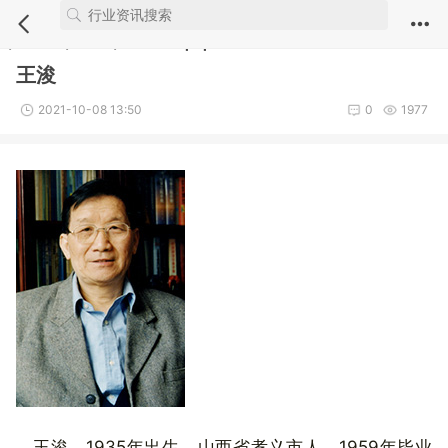
Notice
: Undefined index: comment_module in
/webdata/new.iuvs.c
n/module/article/show.inc.php
on line
5
王浚
2021-10-08 13:50
0
1977
王浚，1935年出生，山西省孝义市人，1959年毕业