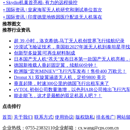
• Skydio机巢首亮相- 有力的远程操控
• 国际资讯 | 皇家海军无人机研究和测试单位首次
• 国际资讯 | 印度德里地铁因医疗配送无人机落在
推荐图文
推荐行业资讯
超 39 小时，洛克希德-马丁无人机创世界飞行续航纪录
沙漠试飞验证技术，美国欲2027年派无人机到泰坦星寻
创新型多旋翼|可再生材料制成
日本国产无人机“苍天”发布日本第一款国产无人机亮相
德国新推载人垂起固定翼，续航60分钟！
欧洲版“宏光MINIEV”飞行汽车发布！售价400 万欧元！
Dronut X1 双旋翼涵道无人机，定价9800 美元
垂直起降，时速300公里的德国飞行出租车来了
eVTOL 初创公司数量激增，以色列AIR公司推出飞行汽
能走能飞，这才是最酷的双足机器人吧？！
点击排行
首页
|
关于我们
|
联系方式
|
使用协议
|
版权隐私
|
排名推广
|
网站
企业热线：0755-23832110
企业邮箱：cx.wang@cps.com.cn