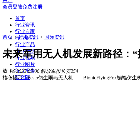
用户
会员登陆
免费注册
首页
行业资讯
行业专家
首页
>
行业资讯
>
国际资讯
行业企业
行业产品
未来军用无人机发展新路径：“
行业活动
行业视频
行业图片
行业报告
2022-05-06
解放军报
长安
254
研究院
核心提示：Festo仿生雨燕无人机 BionicFlyingFox