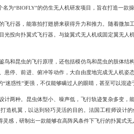
“BIOFLY”的仿生无人机研发项目，旨在打造一款
飞行器，能靠拍打翅膀来获得升力和推力。随着微加工
目光投向扑翼式飞行器。与旋翼式无人机或固定翼无人
鸟和昆虫的飞行原理，还包括模仿鸟和昆虫的肢体结构
、悬停、前进、俯冲等动作，大自由度地完成无人机姿
的“迷惑性”更强，不仅能够瞒过人的眼睛，甚至可以混迹
计两种。昆虫体型小、噪声低，飞行轨迹复杂多变，能
打造机翼，以达到轻巧灵活的目的。法国工程师设计的仿
，研制出一款能够在高阵风条件下飞行的扑翼式无人机“Skee