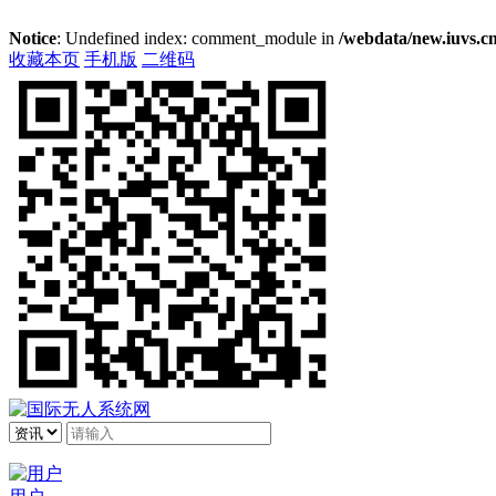
Notice
: Undefined index: comment_module in
/webdata/new.iuvs.cn
收藏本页
手机版
二维码