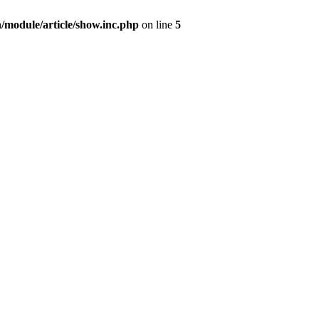
/module/article/show.inc.php
on line
5