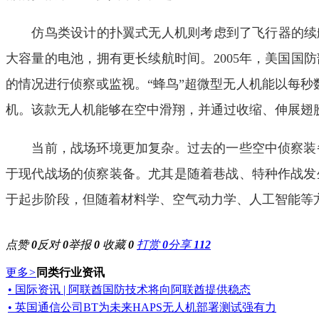
仿鸟类设计的扑翼式无人机则考虑到了飞行器的续航
大容量的电池，拥有更长续航时间。2005年，美国国
的情况进行侦察或监视。“蜂鸟”超微型无人机能以每秒
机。该款无人机能够在空中滑翔，并通过收缩、伸展翅
当前，战场环境更加复杂。过去的一些空中侦察装备
于现代战场的侦察装备。尤其是随着巷战、特种作战发
于起步阶段，但随着材料学、空气动力学、人工智能等
点赞
0
反对
0
举报
0
收藏
0
打赏
0
分享
112
更多
>
同类行业资讯
• 国际资讯 | 阿联酋国防技术将向阿联酋提供稳态
• 英国通信公司BT为未来HAPS无人机部署测试强有力