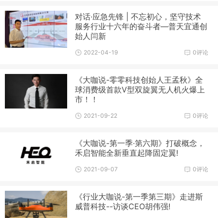
对话·应急先锋 | 不忘初心，坚守技术
服务行业十六年的奋斗者—普天宜通创
始人闫新
2022-04-19
0评论
《大咖说-零零科技创始人王孟秋》全
球消费级首款V型双旋翼无人机火爆上
市！！
2021-09-22
0评论
《大咖说-第一季·第六期》打破概念，
禾启智能全新垂直起降固定翼!
2021-09-07
0评论
《行业大咖说-第一季第三期》走进斯
威普科技--访谈CEO胡伟强!