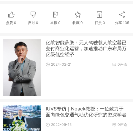
点赞
0
反对
0
举报 0
收藏 0
打赏
0
分享
135
亿航智能薛鹏：无人驾驶载人航空器已
交付商业化运营，加速推动广东布局万
亿级低空经济
2024-02-21
0评论
IUVS专访｜Noack教授：一位致力于
面向绿色交通气动优化研究的资深学者
2022-09-15
0评论