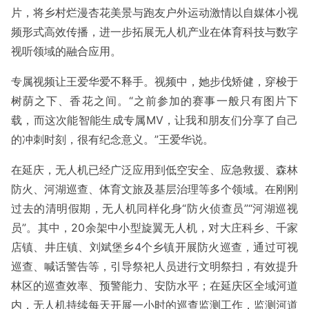
片，将乡村烂漫杏花美景与跑友户外运动激情以自媒体小视
频形式高效传播，进一步拓展无人机产业在体育科技与数字
视听领域的融合应用。
专属视频让王爱华爱不释手。视频中，她步伐矫健，穿梭于
树荫之下、香花之间。“之前参加的赛事一般只有图片下
载，而这次能智能生成专属MV，让我和朋友们分享了自己
的冲刺时刻，很有纪念意义。”王爱华说。
在延庆，无人机已经广泛应用到低空安全、应急救援、森林
防火、河湖巡查、体育文旅及基层治理等多个领域。在刚刚
过去的清明假期，无人机同样化身“防火侦查员”“河湖巡视
员”。其中，20余架中小型旋翼无人机，对大庄科乡、千家
店镇、井庄镇、刘斌堡乡4个乡镇开展防火巡查，通过可视
巡查、喊话警告等，引导祭祀人员进行文明祭扫，有效提升
林区的巡查效率、预警能力、安防水平；在延庆区全域河道
内，无人机持续每天开展一小时的巡查监测工作，监测河道