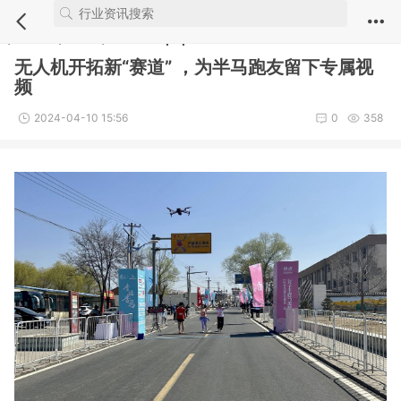
Notice
: Undefined index: comment_module in
/webdata/new.iuvs.c
n/module/article/show.inc.php
on line
5
​无人机开拓新“赛道” ，为半马跑友留下专属视
频
2024-04-10 15:56
0
358