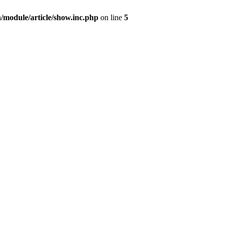
/module/article/show.inc.php
on line
5