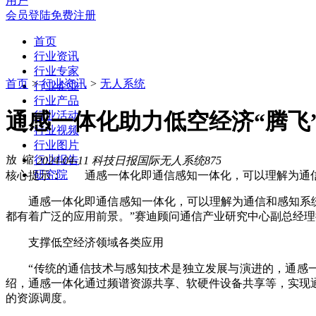
用户
会员登陆
免费注册
首页
行业资讯
行业专家
首页
>
行业资讯
>
无人系统
行业企业
行业产品
通感一体化助力低空经济“腾飞
行业活动
行业视频
行业图片
行业报告
2024-04-11
科技日报
国际无人系统
875
研究院
核心提示： 通感一体化即通信感知一体化，可以理解为通信和
通感一体化即通信感知一体化，可以理解为通信和感知系统的
都有着广泛的应用前景。”赛迪顾问通信产业研究中心副总经理
支撑低空经济领域各类应用
“传统的通信技术与感知技术是独立发展与演进的，通感一
绍，通感一体化通过频谱资源共享、软硬件设备共享等，实现
的资源调度。