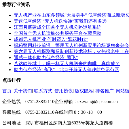
推荐行业资讯
无人机产业在山东多领域“大展身手” 低空经济渐成新增
竞速低空经济 “无人机送快递”离我们还有多远
江西月底建成全国首个无人机公路巡航系统
全国首个无人机适航公共服务平台在蓉启动
成都无人机产业 何时迈入“繁花时代”
揭秘警用科技前沿：警用无人机创新应用论坛邀您来参会
第六届无人机探测和反制创新技术论坛，火热报名中！在
通感一体化助力低空经济“腾飞”
八达岭长城上，喝一杯无人机送来的咖啡，真能成？
助力低空经济“高飞”，北京开辟无人驾驶航空示范区
点击排行
首页
|
关于我们
|
联系方式
|
使用协议
|
版权隐私
|
排名推广
|
网站
企业热线：0755-23832110
企业邮箱：cx.wang@cps.com.cn
客服热线：0755-23832110
在线时间 8：30~18：00
公司地址：深圳市福田区深南大道6025号英龙大厦四楼