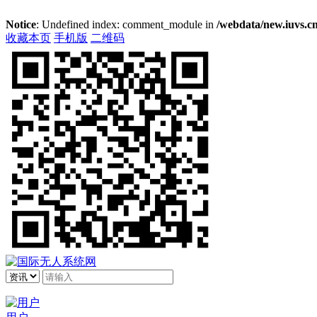
Notice
: Undefined index: comment_module in
/webdata/new.iuvs.cn
收藏本页
手机版
二维码