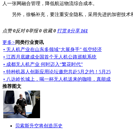
人一张网融合管理，降低航运物流综合成本。
另外，徐畅补充，要注重安全隐私，采用先进的加密技术和
点赞
0
反对
0
举报
0
收藏
0
打赏
0
分享
161
更多
>
同类行业资讯
• 无人机产业在山东多领域“大展身手” 低空经济
• 江西月底建成全国首个无人机公路巡航系统
• 成都无人机产业 何时迈入“繁花时代”
• 特种机器人创新应用论坛邀您共赴5月之约！5月25
• 八达岭长城上，喝一杯无人机送来的咖啡，真能成
推荐图文
贝索斯升空将创造历史