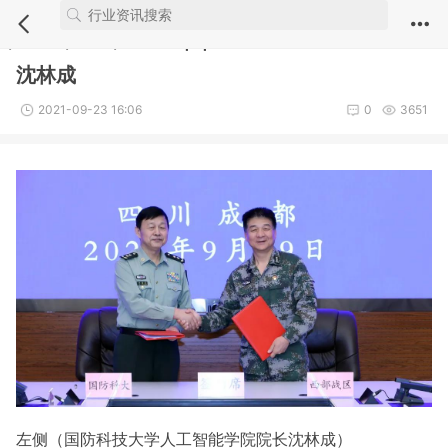
Notice
: Undefined index: comment_module in
/webdata/new.iuvs.c
n/module/article/show.inc.php
on line
5
沈林成
2021-09-23 16:06
0
3651
左侧（
国防科技大学人工智能学院院长
沈林成
）