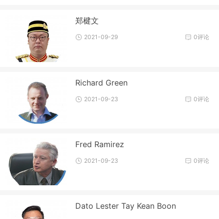
郑楗文
2021-09-29
0评论
Richard Green
2021-09-23
0评论
Fred Ramirez
2021-09-23
0评论
Dato Lester Tay Kean Boon