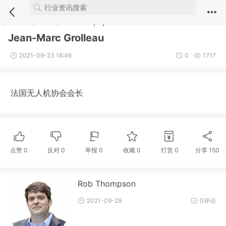
Notice
: Undefined index: comment_module in
/webdata/new.iuvs.c
n/module/article/show.inc.php
on line
5
Jean-Marc Grolleau
2021-09-23 16:46
0
1717
法国无人机协会会长
点赞
0
反对
0
举报 0
收藏 0
打赏
0
分享
150
Rob Thompson
2021-09-29
0评论