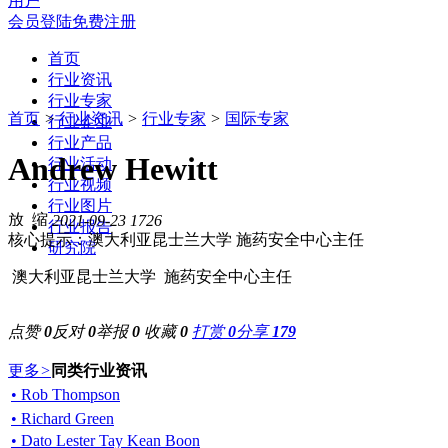
用户
会员登陆
免费注册
首页
行业资讯
行业专家
首页
>
行业资讯
>
行业专家
>
国际专家
行业企业
行业产品
Andrew Hewitt
行业活动
行业视频
行业图片
2021-09-23
1726
行业报告
核心提示：澳大利亚昆士兰大学 施药安全中心主任
研究院
澳大利亚昆士兰大学 施药安全中心主任
点赞
0
反对
0
举报
0
收藏
0
打赏
0
分享
179
更多
>
同类行业资讯
• Rob Thompson
• Richard Green
• Dato Lester Tay Kean Boon