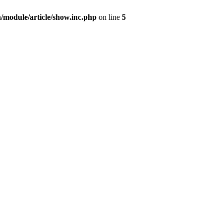
/module/article/show.inc.php
on line
5