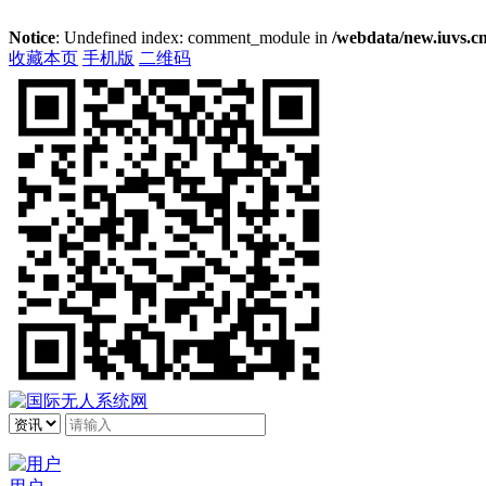
Notice
: Undefined index: comment_module in
/webdata/new.iuvs.cn
收藏本页
手机版
二维码