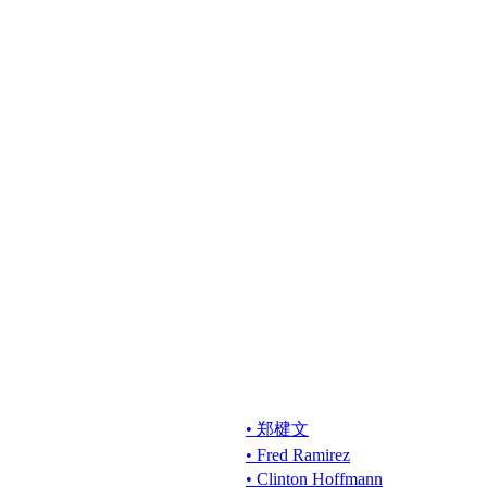
• 郑楗文
• Fred Ramirez
• Clinton Hoffmann