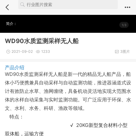
Notice
: Undefined index: comment_module in
/webdata/new.iuvs.c
n/module/photo/show.inc.php
on line
4
简介：
1/3
WD90水质监测采样无人船
2021-09-02
1233
3图片
产品介绍
WD90
水质监测采样无人船是新一代的精品无人船产品，船
体小巧便携兼具自动采样与自动监测功能，推进器涵道
式设
计有效防止水草、渔网缠绕，具备机动灵活地实现大范围水
体的水样自动采集与实时监测功能。可广泛应用于环保、水
文、水利、水务、科研、渔政等领域。
特点：
√ 20KG新型复合材料小型
双体船，运输方便