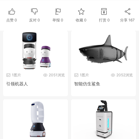
点赞
0
反对
0
举报 0
收藏 0
打赏
0
分享
167
1图片
2051浏览
1图片
2052浏览
引领机器人
智能仿生鲨鱼