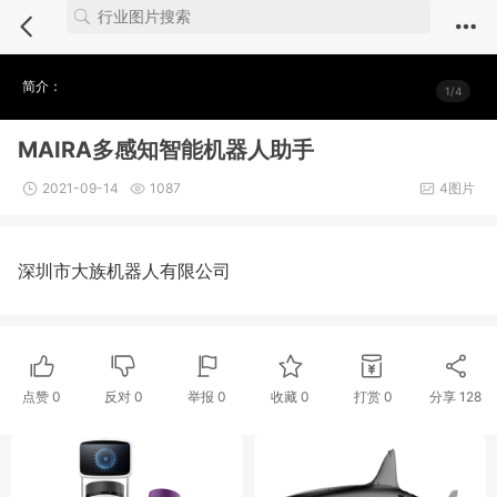
Notice
: Undefined index: comment_module in
/webdata/new.iuvs.c
n/module/photo/show.inc.php
on line
4
简介：
1/4
MAIRA多感知智能机器人助手
2021-09-14
1087
4图片
深圳市大族机器人有限公司
点赞
0
反对
0
举报 0
收藏 0
打赏
0
分享
128