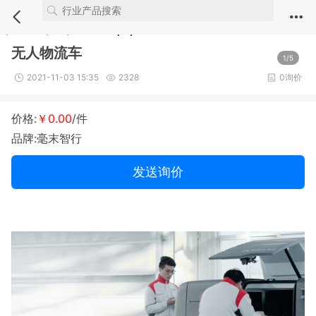
Notice
: Undefined index: comment_module in
/webdata/new.iuvs.c
n/module/sell/show.inc.php
on line
4
无人物流车
1/5
2021-11-03 15:35
2328
0询价
价格:
￥0.00
/件
品牌:毫末智行
发送询价