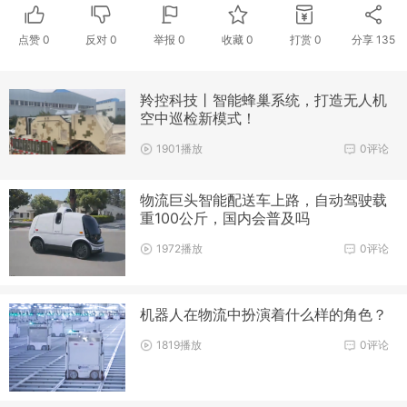
点赞
0
反对
0
举报 0
收藏 0
打赏
0
分享
135
羚控科技丨智能蜂巢系统，打造无人机
空中巡检新模式！
1901播放
0评论
物流巨头智能配送车上路，自动驾驶载
重100公斤，国内会普及吗
1972播放
0评论
机器人在物流中扮演着什么样的角色？
1819播放
0评论