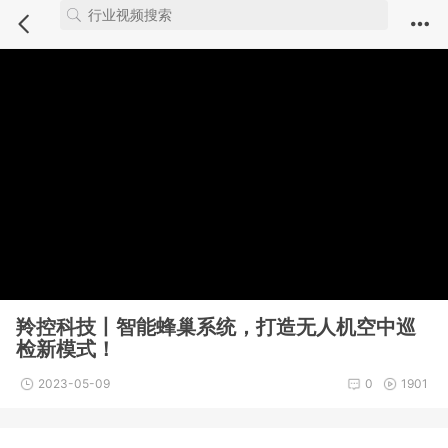
Notice
: Undefined index: comment_module in
/webdata/new.iuvs.c
n/module/video/show.inc.php
on line
5
Deprecated
: Non-static method DC::player() should not be called st
atically in
/webdata/new.iuvs.cn/module/video/show.inc.php
on li
ne
58
羚控科技丨智能蜂巢系统，打造无人机空中巡
检新模式！
2023-05-09
0
1901