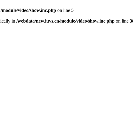
n/module/video/show.inc.php
on line
5
ically in
/webdata/new.iuvs.cn/module/video/show.inc.php
on line
3