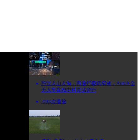
跨过人山人海，再通行极端窄巷，AutoX全
无人车在城中村灵活穿行
2010次播放