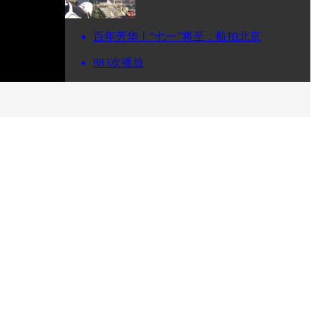
百年芳华丨“七一”将至，航拍北京
883次播放