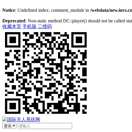
Notice
: Undefined index: comment_module in
/webdata/new.iuvs.c
Deprecated
: Non-static method DC::player() should not be called stat
收藏本页
手机版
二维码