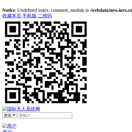
Notice
: Undefined index: comment_module in
/webdata/new.iuvs.cn
收藏本页
手机版
二维码