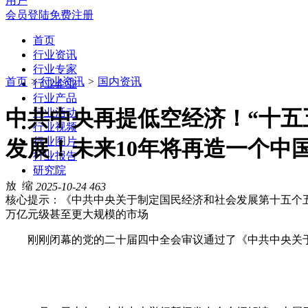
用户
会员登陆
免费注册
首页
行业资讯
行业专家
首页
>
行业资讯
>
国内资讯
行业企业
行业产品
中共中央再提低空经济！“十五
行业活动
行业视频
行业图片
发展！未来10年将再造一个中
行业报告
研究院
2025-10-24
463
核心提示：《中共中央关于制定国民经济和社会发展第十五个
万亿元级甚至更大规模的市场
刚刚闭幕的党的二十届四中全会审议通过了《中共中央关于