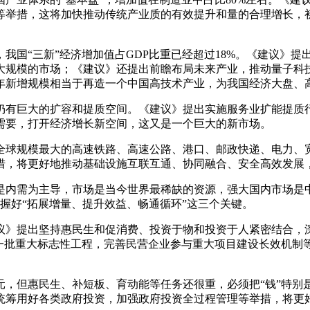
举措，这将加快推动传统产业质的有效提升和量的合理增长，初
我国“三新”经济增加值占GDP比重已经超过18%。《建议》
大规模的市场；《建议》还提出前瞻布局未来产业，推动量子科
0年新增规模相当于再造一个中国高技术产业，为我国经济大盘、
有巨大的扩容和提质空间。《建议》提出实施服务业扩能提质行
需要，打开经济增长新空间，这又是一个巨大的新市场。
球规模最大的高速铁路、高速公路、港口、邮政快递、电力、宽
措，将更好地推动基础设施互联互通、协同融合、安全高效发展
内需为主导，市场是当今世界最稀缺的资源，强大国内市场是中
握好“拓展增量、提升效益、畅通循环”这三个关键。
》提出坚持惠民生和促消费、投资于物和投资于人紧密结合，深
施一批重大标志性工程，完善民营企业参与重大项目建设长效机制
，但惠民生、补短板、育动能等任务还很重，必须把“钱”特别
统筹用好各类政府投资，加强政府投资全过程管理等举措，将更