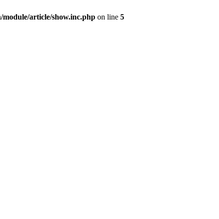
/module/article/show.inc.php
on line
5