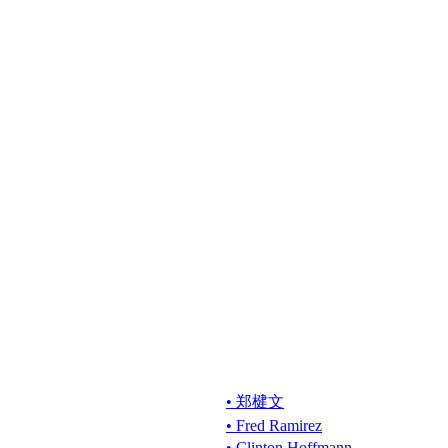
• 郑楗文
• Fred Ramirez
• Clinton Hoffmann