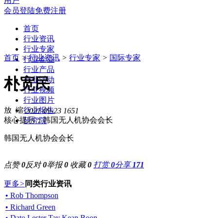
用户
会员登陆
免费注册
首页
行业资讯
行业专家
首页
>
行业资讯
>
行业专家
>
国际专家
行业企业
行业产品
朴宽民
行业活动
行业视频
行业图片
行业报告
2021-09-23
1651
核心提示：韩国无人机协会会长
研究院
韩国无人机协会会长
点赞
0
反对
0
举报
0
收藏
0
打赏
0
分享
171
更多
>
同类行业资讯
• Rob Thompson
• Richard Green
• Dato Lester Tay Kean Boon