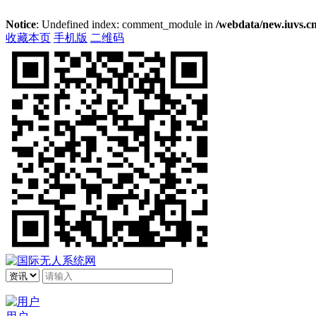
Notice
: Undefined index: comment_module in
/webdata/new.iuvs.cn
收藏本页
手机版
二维码