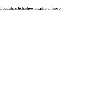
/module/article/show.inc.php
on line
5